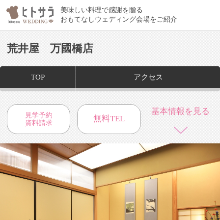
美味しい料理で感謝を贈る
おもてなしウェディング会場をご紹介
荒井屋 万國橋店
TOP
アクセス
基本情報を見る
見学予約
無料TEL
資料請求
情緒あふれる横浜で愛され続ける老舗名店で 大切な人