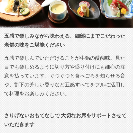
基本情報
料理タイプ
日本料理
対応人数
着席：2人〜38人
挙式対応
なし
設備
クローク,ワイヤレスマイク,PC,プロジ
ェクター
結納対応
なし
送迎
なし