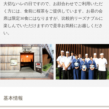
支払方法
現金, クレジットカード
公式ホームペ
http://www.araiya.co.jp/
ージ
会場情報
店名
荒井屋 万國橋店
最寄駅
みなとみらい線 馬車道駅 徒歩2分
JR根岸線 関内駅 徒歩10分
アクセス
馬車道駅 ６番口「赤レンガ倉庫口」
階段をあがり、直進
住所
神奈川県横浜市中区海岸通4-23 相模
ビル1階