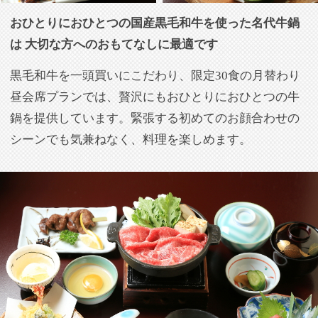
五感で楽しみながら味わえる、細部にまでこだわった
老舗の味をご堪能ください
五感で楽しんでいただけることが牛鍋の醍醐味。見た
目でも楽しめるように切り方や盛り付けにも細心の注
意を払っています。ぐつぐつと食べごろを知らせる音
や、割下の芳しい香りなど五感すべてをフルに活用し
て料理をお楽しみください。
さりげないおもてなしで 大切なお席をサポートさせて
いただきます
大切なハレの日ですので、お顔合わせでご利用いただ
く方には、食前に桜茶をご提供しています。お昼の会
席は限定30食にはなりますが、比較的リーズナブルに
楽しんでいただけますので是非お気軽にお越しくださ
い。