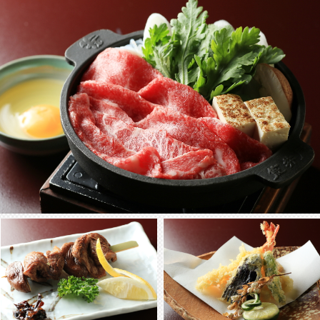
おひとりにおひとつの国産黒毛和牛を使った名代牛鍋
は 大切な方へのおもてなしに最適です
黒毛和牛を一頭買いにこだわり、限定30食の月替わり
昼会席プランでは、贅沢にもおひとりにおひとつの牛
鍋を提供しています。緊張する初めてのお顔合わせの
シーンでも気兼ねなく、料理を楽しめます。